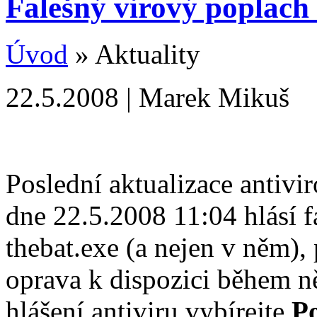
Falešný virový poplac
Úvod
» Aktuality
22.5.2008 | Marek Mikuš
Poslední aktualizace anti
dne 22.5.2008 11:04 hlásí 
thebat.exe (a nejen v něm),
oprava k dispozici během n
hlášení antiviru vybírejte
P