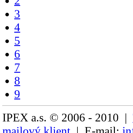
2
3
4
5
6
7
8
9
IPEX a.s. © 2006 - 2010 |
mailový klient
| E-mail:
in