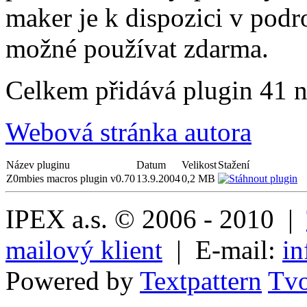
maker je k dispozici v podr
možné používat zdarma.
Celkem přidává plugin 41 
Webová stránka autora
Název pluginu
Datum
Velikost
Stažení
Z0mbies macros plugin v0.70
13.9.2004
0,2 MB
IPEX a.s. © 2006 - 2010 |
mailový klient
| E-mail:
in
Powered by
Textpattern
Tvo