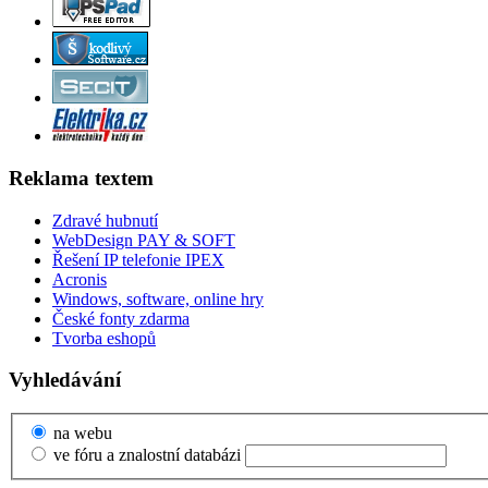
Reklama textem
Zdravé hubnutí
WebDesign PAY & SOFT
Řešení IP telefonie IPEX
Acronis
Windows, software, online hry
České fonty zdarma
Tvorba eshopů
Vyhledávání
na webu
ve fóru a znalostní databázi