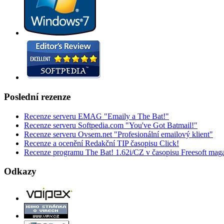
Poslední rezenze
Recenze serveru EMAG "Emaily a The Bat!"
Recenze serveru Softpedia.com "You've Got Batmail!"
Recenze serveru Ovsem.net "Profesionální emailový klient"
Recenze a ocenění Redakční TIP časopisu Click!
Recenze programu The Bat! 1.62i/CZ v časopisu Freesoft mag
Odkazy