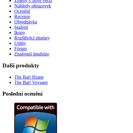
Změny v nové verzi
Náhledy obrazovek
Ocenění
Recenze
Objednávka
Stažení
Ikony
Rozšiřující pluginy
Utility
Fórum
Znalostní databáze
Další produkty
The Bat! Home
The Bat! Voyager
Poslední ocenění