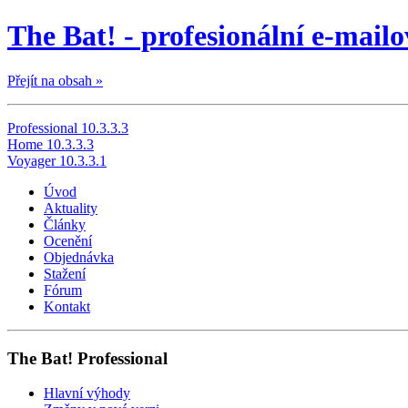
The Bat! - profesionální e-mailo
Přejít na obsah »
Professional 10.3.3.3
Home 10.3.3.3
Voyager 10.3.3.1
Úvod
Aktuality
Články
Ocenění
Objednávka
Stažení
Fórum
Kontakt
The Bat! Professional
Hlavní výhody