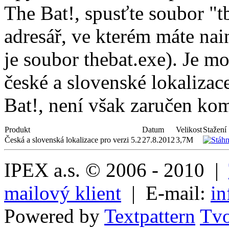
The Bat!, spusťte soubor "
adresář, ve kterém máte na
je soubor thebat.exe). Je mo
české a slovenské lokalizac
Bat!, není však zaručen kom
Produkt
Datum
Velikost
Stažení
Česká a slovenská lokalizace pro verzi 5.2
27.8.2012
3,7M
IPEX a.s. © 2006 - 2010 |
mailový klient
| E-mail:
in
Powered by
Textpattern
Tvo