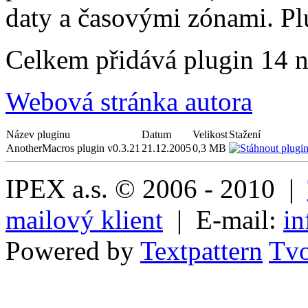
daty a časovými zónami. Pl
Celkem přidává plugin 14 
Webová stránka autora
Název pluginu
Datum
Velikost
Stažení
AnotherMacros plugin v0.3.21
21.12.2005
0,3 MB
IPEX a.s. © 2006 - 2010 |
mailový klient
| E-mail:
in
Powered by
Textpattern
Tvo