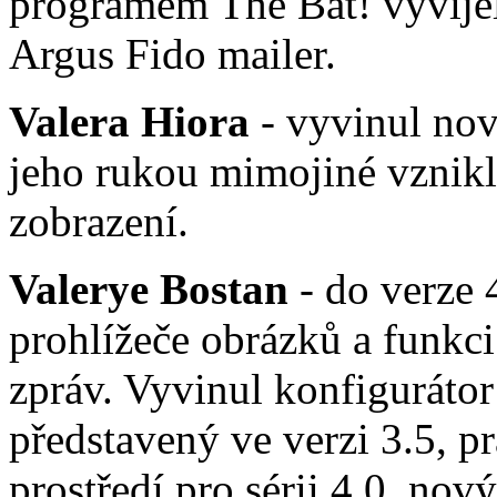
programem The Bat! vyvíje
Argus Fido mailer.
Valera Hiora
- vyvinul nový
jeho rukou mimojiné vznikl
zobrazení.
Valerye Bostan
- do verze 
prohlížeče obrázků a funk
zpráv. Vyvinul konfiguráto
představený ve verzi 3.5, 
prostředí pro sérii 4.0, nov