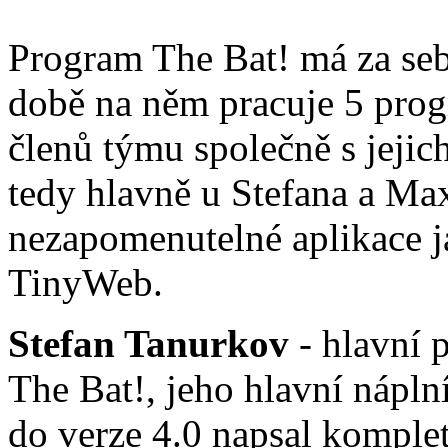
Program The Bat! má za seb
době na něm pracuje 5 pro
členů týmu společně s jejich 
tedy hlavně u Stefana a Max
nezapomenutelné aplikace 
TinyWeb.
Stefan Tanurkov
- hlavní p
The Bat!, jeho hlavní nápln
do verze 4.0 napsal komple