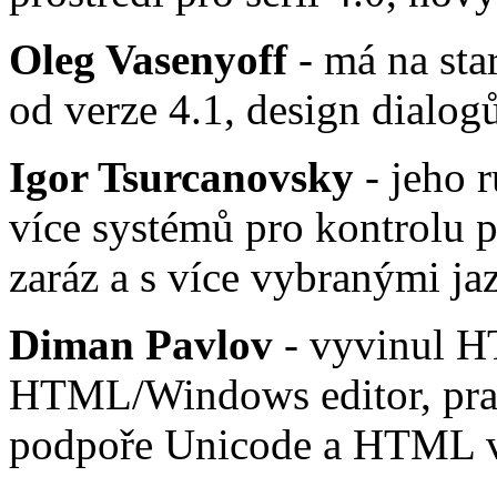
Oleg Vasenyoff
- má na star
od verze 4.1, design dialog
Igor Tsurcanovsky
- jeho 
více systémů pro kontrolu p
zaráz a s více vybranými ja
Diman Pavlov
- vyvinul H
HTML/Windows editor, pra
podpoře Unicode a HTML v