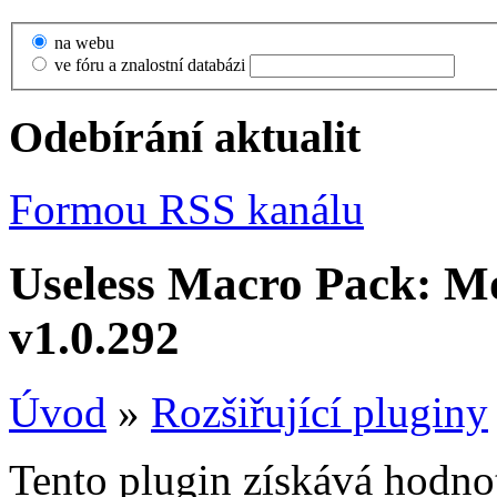
na webu
ve fóru a znalostní databázi
Odebírání aktualit
Formou RSS kanálu
Useless Macro Pack: M
v1.0.292
Úvod
»
Rozšiřující pluginy
Tento plugin získává hodn