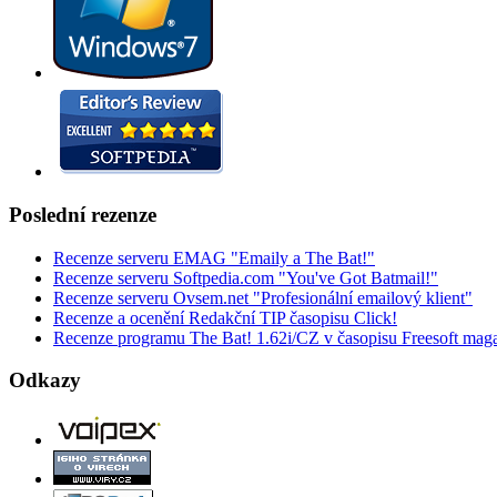
Poslední rezenze
Recenze serveru EMAG "Emaily a The Bat!"
Recenze serveru Softpedia.com "You've Got Batmail!"
Recenze serveru Ovsem.net "Profesionální emailový klient"
Recenze a ocenění Redakční TIP časopisu Click!
Recenze programu The Bat! 1.62i/CZ v časopisu Freesoft mag
Odkazy