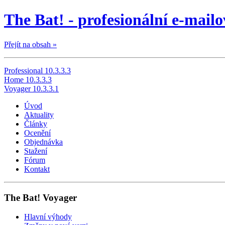
The Bat! - profesionální e-mailo
Přejít na obsah »
Professional 10.3.3.3
Home 10.3.3.3
Voyager 10.3.3.1
Úvod
Aktuality
Články
Ocenění
Objednávka
Stažení
Fórum
Kontakt
The Bat! Voyager
Hlavní výhody