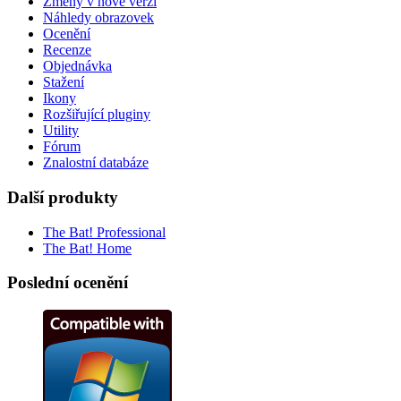
Změny v nové verzi
Náhledy obrazovek
Ocenění
Recenze
Objednávka
Stažení
Ikony
Rozšiřující pluginy
Utility
Fórum
Znalostní databáze
Další produkty
The Bat! Professional
The Bat! Home
Poslední ocenění