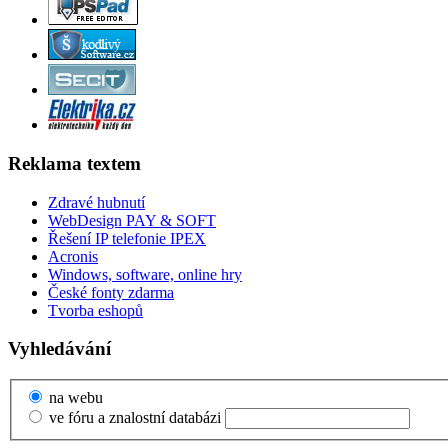
Reklama textem
Zdravé hubnutí
WebDesign PAY & SOFT
Řešení IP telefonie IPEX
Acronis
Windows, software, online hry
České fonty zdarma
Tvorba eshopů
Vyhledávání
na webu
ve fóru a znalostní databázi