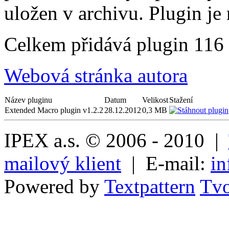
uložen v archivu. Plugin j
Celkem přidává plugin 116
Webová stránka autora
Název pluginu
Datum
Velikost
Stažení
Extended Macro plugin v1.2.2
28.12.2012
0,3 MB
IPEX a.s. © 2006 - 2010 |
mailový klient
| E-mail:
in
Powered by
Textpattern
Tvo